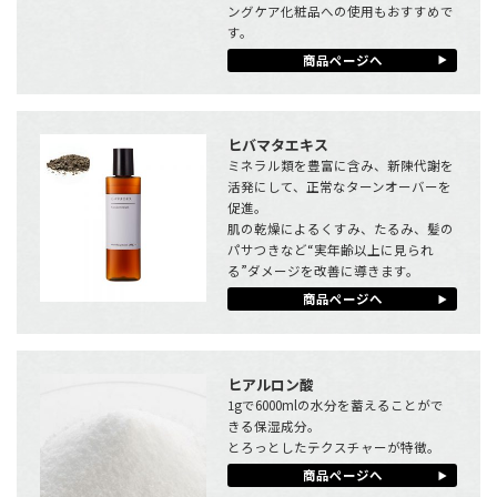
ングケア化粧品への使用もおすすめで
す。
商品ページへ
ヒバマタエキス
ミネラル類を豊富に含み、新陳代謝を
活発にして、正常なターンオーバーを
促進。
肌の乾燥によるくすみ、たるみ、髪の
パサつきなど“実年齢以上に見られ
る”ダメージを改善に導きます。
商品ページへ
ヒアルロン酸
1gで6000mlの水分を蓄えることがで
きる保湿成分。
とろっとしたテクスチャーが特徴。
商品ページへ