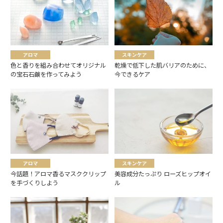
アロマ
スキンケア
色と香りを組み合わせてオリジナル
乾燥で低下した肌バリアのために、
の宝石石鹸を作ってみよう
今できるケア
アロマ
スキンケア
今話題！アロマ香るマスククリップ
美容成分たっぷり ローズヒップオイ
を手づくりしよう
ル