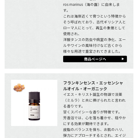
ros marinus（海の露）に由来しま
す。
これは海岸近くで育つという特徴から
そう呼ばれており、古代ギリシア人と
ローマ人にとって、再生の象徴として
使用され、
洋服タンスの防虫や病室の浄化、エー
ルやワインの風味付けなど古くから
様々な用途で重宝されてきました。
商品ページへ
フランキンセンス・エッセンシャ
ルオイル・オーガニック
イエス・キリスト誕生の物語で没薬
（ミルラ）と共に捧げられたと言われ
る香りです。
甘くスパイシーな香りが特徴です。
芳香浴では、心を落ち着かせ、穏やか
にする効果が期待できます。
皮脂のバランスを保ち、お肌のハリ、
弾力にアプローチするとされ、エイジ