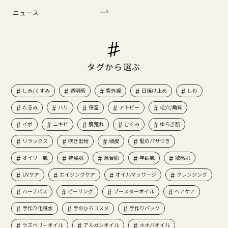
ニュース
タグから選ぶ
しみ/くすみ
透明感
紫外線
日焼け止め
しわ
たるみ
ハリ
保湿
アトピー
毛穴/角質
イボ
ニキビ
肌荒れ
むくみ
ゆらぎ肌
リラックス
吹き出物
頭皮
髪のパサつき
オイリー肌
乾燥肌
混合肌
年齢肌
敏感肌
UVケア
エイジングケア
オイルマッサージ
クレンジング
ハーブバス
ピーリング
ブースターオイル
ヘアケア
手作り化粧水
手のひらコスメ
手作りパック
ラズベリーオイル
アルガンオイル
ホホバオイル