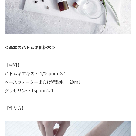
＜基本のハトムギ化粧水＞
【材料】
ハトムギエキス
… 1/2spoon×1
ベースウォーター
または精製水… 20ml
グリセリン
… 1spoon×1
【作り方】