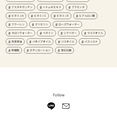
アスタキサンチン
ハトムギエキス
プラセンタ
ビタミンA
ビタミンC
ビタミンE
ヒアルロン酸
フラーレン
グリセリン
ローズウォーター
ネロリウォーター
ベタイン
シアバター
マルラオイル
月見草油
バオバブオイル
バスオイル
バスソルト
幹細胞
ボディローション
宝石石鹸
Follow