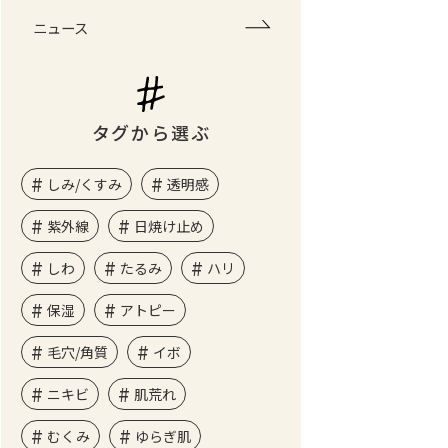
ニュース
タグから選ぶ
しみ/くすみ
透明感
紫外線
日焼け止め
しわ
たるみ
ハリ
保湿
アトピー
毛穴/角質
イボ
ニキビ
肌荒れ
むくみ
ゆらぎ肌