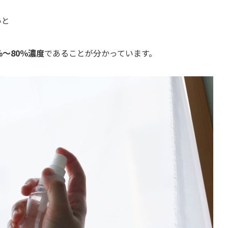
いと
。
～80％濃度
であることが分かっています。