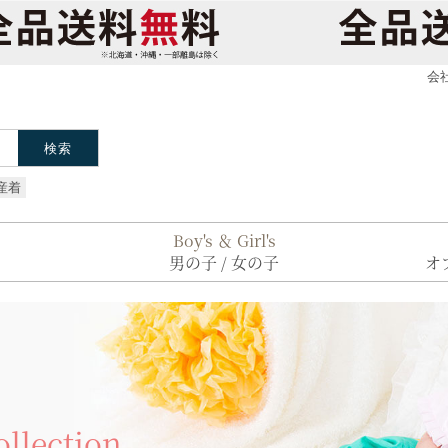
会
Boy's ＆ Girl's
男の子 / 女の子
オ