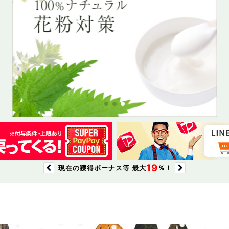
トータルが一番
のすごさ！美容サプリ
虫よけ。刺された後のケアにも
激、サッパリソープ！
超低刺激、サッパリソープ！
トータルセット
売れてます！オ
ワキ肌キレイに
大好評！石鹸な
大好評！