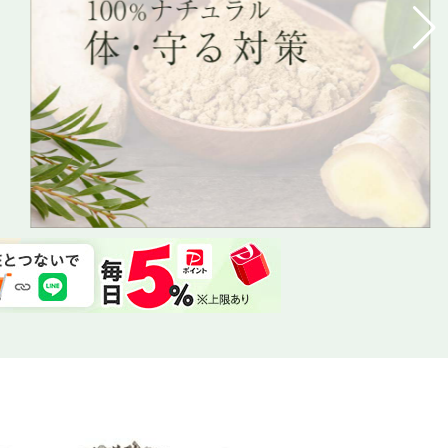
なら、早くうるつや美肌に
ーガニックエキナセア
しながら、強力ニオイケア
らワンちゃんハッピー
石鹸ならワンちゃんハッピー
月桃ってすごい
どんなお悩みにも
あらゆる肌悩み
超敏感肌でも使
超敏感肌