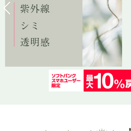
エイジングケア・小じわ
ダイエット
香り
パーフェクトポーション
ティートリークリーム、キレイになれる使い方
アイケア
トイレの悩み
ビフィズス菌／お茶
フレッシュ
キレイになれないとお悩みの方へ
ボディケア・ニオイケア
記憶・睡眠・痛み
サプリ
メドウズ
毛穴、老化etc お悩み別スキンケア
引き締め・むくみ
シトラスマジック／フェール／M・O・O
春のお役立ちアイテム
髪・頭皮
テンドルマン
ナチュラル風邪対策
メリージェーン CBD
ナチュラル花粉対策
エクレクティック
コスメジプシー卒業物語
ペット／協同乳業（メイトー）
ミロビーナ 厳選商品 誕生物語
アクティバ
お客様の声（レビュー）
訳あり商品 B級市
ニキビケアには
使えば分かるそ
人気！アロマの
炭入りの超低刺
炭入りの