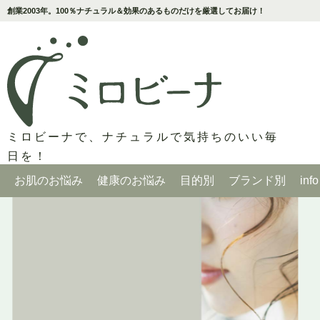
創業2003年。100％ナチュラル＆効果のあるものだけを厳選してお届け！
ミロビーナで、ナチュラルで気持ちのいい毎
日を！
お肌のお悩み
健康のお悩み
目的別
ブランド別
info
ニキビケア
花粉・過敏さ
石鹸・クレンジング・パック
ミロビーナ／セット品
about us ミロビーナのきもち
敏感肌・肌荒れ
風邪対策
保湿・日焼け・デオドラント
月桃／潤いのしずく
目からうろこ！スキンケア教室
乾燥肌～脂性肌
冷え対策
バス
ビューティーセサミ
セサミと月桃、効果的な使い方のコツ
毛穴の開き・黒ずみ
女性の健康
ヘアケア
魔法の石鹸
セサミオイル、キレイになれる使い方
紫外線・透明感
目のトラブル
衛生品
魔法のお風呂／ナチュライフ
セサミクリーム、キレイになれる使い方