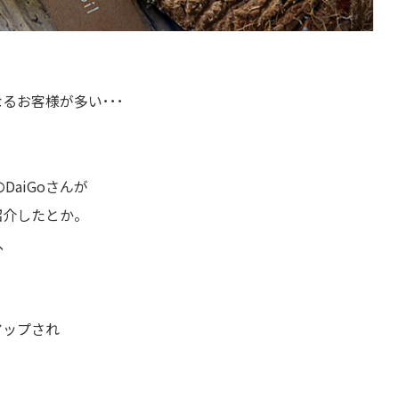
るお客様が多い･･･
aiGoさんが
紹介したとか。
、
。
アップされ