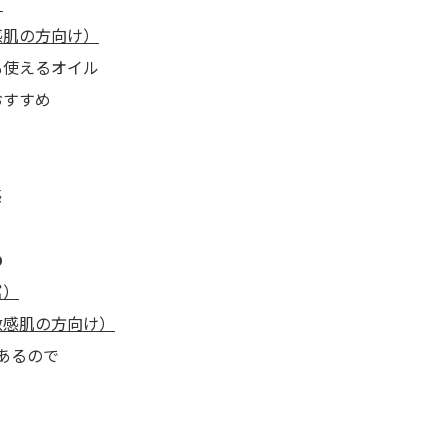
）
感肌の方向け）
も使えるオイル
おすすめ
感
め
富）
敏感肌の方向け）
あるので