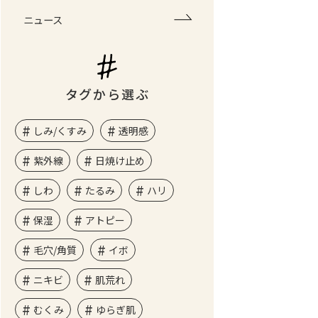
ニュース
タグから選ぶ
しみ/くすみ
透明感
紫外線
日焼け止め
しわ
たるみ
ハリ
保湿
アトピー
毛穴/角質
イボ
ニキビ
肌荒れ
むくみ
ゆらぎ肌