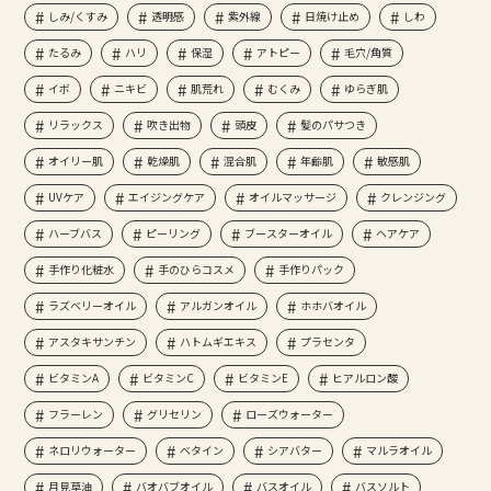
しみ/くすみ
透明感
紫外線
日焼け止め
しわ
たるみ
ハリ
保湿
アトピー
毛穴/角質
イボ
ニキビ
肌荒れ
むくみ
ゆらぎ肌
リラックス
吹き出物
頭皮
髪のパサつき
オイリー肌
乾燥肌
混合肌
年齢肌
敏感肌
UVケア
エイジングケア
オイルマッサージ
クレンジング
ハーブバス
ピーリング
ブースターオイル
ヘアケア
手作り化粧水
手のひらコスメ
手作りパック
ラズベリーオイル
アルガンオイル
ホホバオイル
アスタキサンチン
ハトムギエキス
プラセンタ
ビタミンA
ビタミンC
ビタミンE
ヒアルロン酸
フラーレン
グリセリン
ローズウォーター
ネロリウォーター
ベタイン
シアバター
マルラオイル
月見草油
バオバブオイル
バスオイル
バスソルト