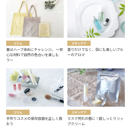
コラム
スキンケア
春はハーブ染めにチャレンジ。 〜安
香りだけでなく、目にも楽しいブル
心な材料で自然の色合いを楽しも
ーのアロマ
う〜
コラム
スキンケア
手作りコスメの保存容器を正しく扱
マスク荒れの唇に！超しっとりリッ
おう
プクリーム