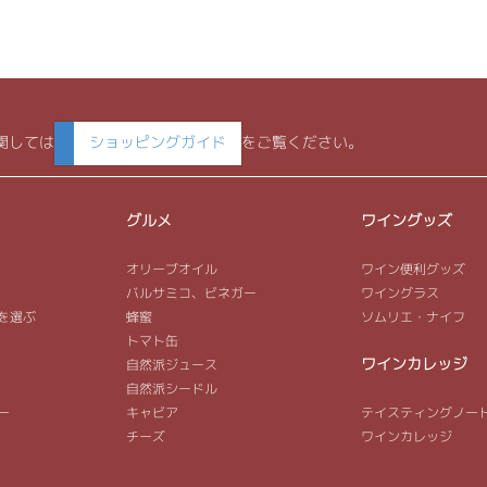
関しては
ショッピングガイド
をご覧ください。
グルメ
ワイングッズ
オリーブオイル
ワイン便利グッズ
バルサミコ、ビネガー
ワイングラス
を選ぶ
蜂蜜
ソムリエ・ナイフ
トマト缶
ワインカレッジ
自然派ジュース
自然派シードル
ー
キャビア
テイスティングノー
チーズ
ワインカレッジ