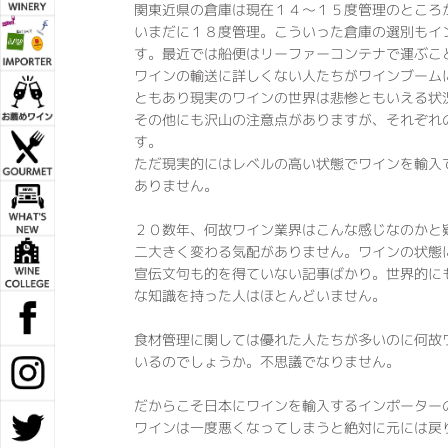
関東近県の倉庫は現在１４〜１５度管理のところ
いまだに１８度管理。こういった倉庫の選別もイ
す。最近では船便はリーファーコンテナで運ぶこ
ワインの輸送に詳しくない人たちがワインブーム
ともあり現実のワインの世界は悲惨ともいえる状
その他にも沢山の注意点がありますが、それぞれ
す。
ただ現実的にはレベルの高い状態でワインを輸入
ありません。
２０数年、何故ワイン業界はこんな感じなのかと
二大きく変わる気配がありません。ワインの状態
宣伝文句も的を得ていない記事ばかり。世界的に
な知識を持った人はほとんどいません。
食材管理に関しては優れた人たちが多いのに何故
いるのでしょうか。不思議でなりません。
だからこそ日本にワインを輸入するインポーター
ワインは一度悪くなってしまうと絶対に元には戻