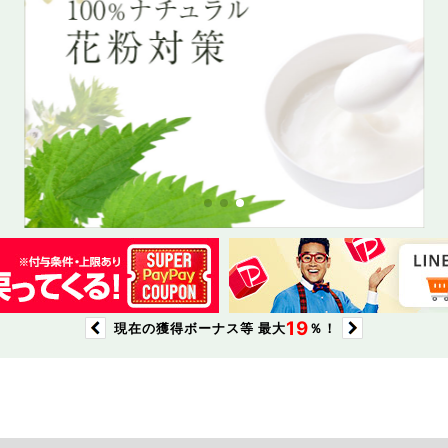
トータルが一番
のすごさ！美容サプリ
虫よけ。刺された後のケアにも
激、サッパリソープ！
超低刺激、サッパリソープ！
トータルセット
売れてます！オ
ワキ肌キレイに
大好評！石鹸な
大好評！