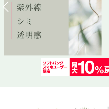
エイジングケア・小じわ
ダイエット
香り
パーフェクトポーション
ティートリークリーム、キレイになれる使い方
アイケア
トイレの悩み
ビフィズス菌／お茶
フレッシュ
キレイになれないとお悩みの方へ
ボディケア・ニオイケア
記憶・睡眠・痛み
サプリ
メドウズ
毛穴、老化etc お悩み別スキンケア
引き締め・むくみ
シトラスマジック／フェール／M・O・O
春のお役立ちアイテム
髪・頭皮
テンドルマン
ナチュラル風邪対策
メリージェーン CBD
ナチュラル花粉対策
エクレクティック
コスメジプシー卒業物語
ペット／協同乳業（メイトー）
ミロビーナ 厳選商品 誕生物語
アクティバ
お客様の声（レビュー）
訳あり商品 B級市
ニキビケアには
使えば分かるそ
人気！アロマの
炭入りの超低刺
炭入りの