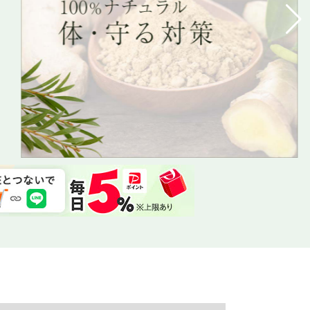
なら、早くうるつや美肌に
ーガニックエキナセア
しながら、強力ニオイケア
らワンちゃんハッピー
石鹸ならワンちゃんハッピー
月桃ってすごい
どんなお悩みにも
あらゆる肌悩み
超敏感肌でも使
超敏感肌