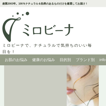
創業2003年。100％ナチュラル＆効果のあるものだけを厳選してお届け！
ミロビーナで、ナチュラルで気持ちのいい毎
日を！
お肌のお悩み
健康のお悩み
目的別
ブランド別
info
ニキビケア
花粉・過敏さ
石鹸・クレンジング・パック
ミロビーナ／セット品
about us ミロビーナのきもち
敏感肌・肌荒れ
風邪対策
保湿・日焼け・デオドラント
月桃／潤いのしずく
目からうろこ！スキンケア教室
乾燥肌～脂性肌
冷え対策
バス
ビューティーセサミ
セサミと月桃、効果的な使い方のコツ
毛穴の開き・黒ずみ
女性の健康
ヘアケア
魔法の石鹸
セサミオイル、キレイになれる使い方
紫外線・透明感
目のトラブル
衛生品
魔法のお風呂／ナチュライフ
セサミクリーム、キレイになれる使い方