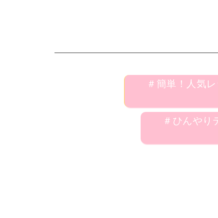
＃簡単！人気レシピ(E
＃ひんやりデザ