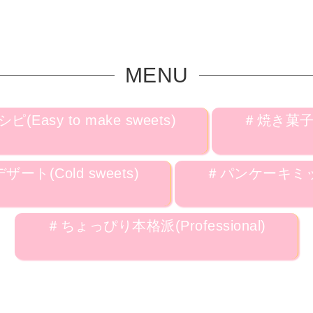
MENU
asy to make sweets)
＃焼き菓子(B
ート(Cold sweets)
＃パンケーキミ
＃ちょっぴり本格派(Professional)