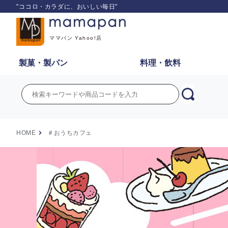
"ココロ・カラダに、おいしい毎日"
ママパン Yahoo!店
製菓・
製パン
料理・
飲料
HOME
＃おうちカフェ